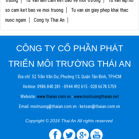
truong
Tư vấn làm cam kết bảo vệ môi trường
Tu van lap ho
so cam ket bao ve moi truong
Tu van xin giay phep khai thac
nuoc ngam
Cong ty Thai An
CÔNG TY CỔ PHẦN PHÁT
TRIỂN MÔI TRƯỜNG THÁI AN
Địa chỉ: 52 Trần Văn Dư, Phường 13, Quận Tân Bình, TP.HCM
Hotline: 0986 840 281 - 0944 492 615 - 028 6678 5759
Website:
www.thaian.com.vn
-
www.moitruongthaian.net
Email: moitruong@thaian.com.vn - ketoan@thaian.com.vn
Copyright © 2016 Thai An All rights reserved