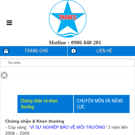
Hotline :
0986 840 281
TRANG CHỦ
LIÊN HỆ
Chứng nhận và khen
CHUYÊN MÔN VÀ NĂNG
thưởng
LỰC
Chứng nhận & Khen thưởng
- Cúp vàng:
”VÌ SỰ NGHIỆP BẢO VỆ MÔI TRƯỜNG”
2 năm liến
2008 – 2009.