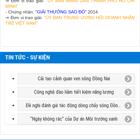
⇒ Đơn vị trao giải:
"ỦY BAN NHÂN DÂN THÀNH PHỐ HỒ CHÍ
MINH"
- Chứng nhận:
"GIẢI THƯỞNG SAO ĐỎ"
2014.
⇒ Đơn vị trao giải:
"ỦY BAN TRUNG ƯƠNG HỘI DOANH NHÂN
TRẺ VIỆT NAM"
TIN TỨC - SỰ KIỆN
Cải tạo cảnh quan ven sông Đồng Nai
Công nghệ đào hầm tiết kiệm năng lượng
Đề nghị đánh giá tác động dòng chảy sông Đồng Nai để tìm nguyên nhân sụt lún đất
“Ngày không rác” của Dự án Môi trường xanh