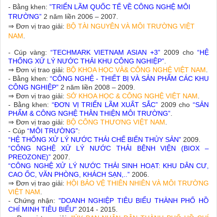
- Bằng khen:
”TRIỂN LÃM QUỐC TẾ VỀ CÔNG NGHỆ MÔI
TRƯỜNG”
2 năm liền 2006 – 2007.
⇒ Đơn vị trao giải:
BỘ TÀI NGUYÊN VÀ MÔI TRƯỜNG VIỆT
NAM
.
- Cúp vàng:
“TECHMARK VIETNAM ASIAN +3”
2009 cho
“HỆ
THỐNG XỬ LÝ NƯỚC THẢI KHU CÔNG NGHIỆP”
.
⇒ Đơn vị trao giải:
BỘ KHOA HỌC VÀ& CÔNG NGHỆ VIỆT NAM
.
- Bằng khen:
“CÔNG NGHỆ - THIẾT BỊ VÀ SẢN PHẨM CÁC KHU
CÔNG NGHIỆP”
2 năm liền 2008 – 2009.
⇒ Đơn vị trao giải:
SỞ KHOA HỌC & CÔNG NGHỆ VIỆT NAM
.
- Bằng khen:
“ĐƠN VỊ TRIỂN LÃM XUẤT SẮC”
2009 cho
“SẢN
PHẨM & CÔNG NGHỆ THÂN THIỆN MÔI TRƯỜNG”
.
⇒ Đơn vị trao giải:
BỘ CÔNG THƯƠNG VIỆT NAM
.
- Cúp
“MÔI TRƯỜNG”
:
“HỆ THỐNG XỬ LÝ NƯỚC THẢI CHẾ BIẾN THỦY SẢN”
2009.
“CÔNG NGHỆ XỬ LÝ NƯỚC THẢI BỆNH VIỆN (BIOX –
PREOZONE)”
2007.
“CÔNG NGHỆ XỬ LÝ NƯỚC THẢI SINH HOẠT: KHU DÂN CƯ,
CAO ỐC, VĂN PHÒNG, KHÁCH SẠN,..”
2006.
⇒ Đơn vị trao giải:
HỘI BẢO VỆ THIÊN NHIÊN VÀ MÔI TRƯỜNG
VIỆT NAM
.
- Chứng nhận:
"DOANH NGHIỆP TIÊU BIỂU THÀNH PHỐ HỒ
CHÍ MINH TIÊU BIỂU"
2014 - 2015.