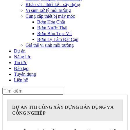
Khảo sát - thiết kế - xây dựng
Vi sinh xử lý môi trường
Cung cấp thiết bị máy móc
Bơm Hóa Chất
Bơm Nước Thải
Bơm Bùn Trục Vít
Bơm Ly Tâm Đặt Cạn
Giá thể vi sinh môi trường
Dự án
Năng lực
Tin tức
Đào tạo
Tuyển dụng
Liên hệ
DỰ ÁN THI CÔNG XÂY DỰNG DÂN DỤNG VÀ
CÔNG NGHIỆP