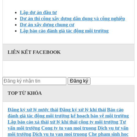
Lập dự án đầu tư
Dự án thi công xây dựng dân dụng và công nghiệp
Dự án xây dựng chung cư
Lập báo cáo đánh giá tác động môi trường
LIÊN KẾT FACEBOOK
TOP TỪ KHÓA
Đăng ký xử lý nước thải
Đăng ký xử lý khí thải
Báo cáo
đánh giá tác động môi trường
kế hoạch bảo vệ môi trường
Lập báo cáo xả thải
xử lý khí thải
công ty môi trường
Tư
vấn môi trường
Cong ty tu van moi truong
Dịch vụ tư vấn
môi trường
Dich vu tu van moi truong
Che pham sinh hoc