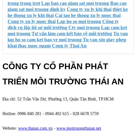
trong trong trot
Lap bao cao giam sat moi truong
Bao cao
giam sat moi truong dinh ky
Cong ty xu ly khi thai
thiet ke
he thong xu ly khi thai
Cai tao he thong xu ly nuoc thai
Cong ty xu ly nuoc thai
Lap ho so moi truong
Công ty
dịch vụ lập hồ sơ môi trường
Cty moi truong
Lap cam ket
moi truong
Tư vấn làm cam kết bảo vệ môi trường
Tu van
lap ho so cam ket bao ve moi truong
Tu van xin giay phep
khai thac nuoc ngam
Cong ty Thai An
CÔNG TY CỔ PHẦN PHÁT
TRIỂN MÔI TRƯỜNG THÁI AN
Địa chỉ: 52 Trần Văn Dư, Phường 13, Quận Tân Bình, TP.HCM
Hotline: 0986 840 281 - 0944 492 615 - 028 6678 5759
Website:
www.thaian.com.vn
-
www.moitruongthaian.net