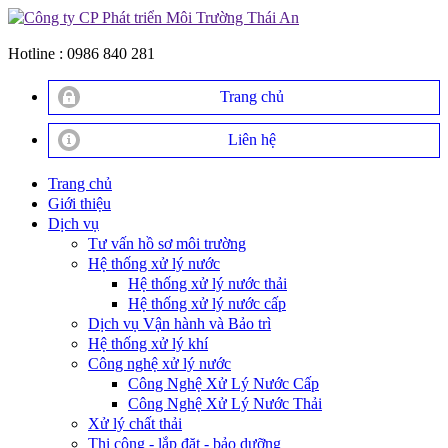
Hotline :
0986 840 281
Trang chủ
Liên hệ
Trang chủ
Giới thiệu
Dịch vụ
Tư vấn hồ sơ môi trường
Hệ thống xử lý nước
Hệ thống xử lý nước thải
Hệ thống xử lý nước cấp
Dịch vụ Vận hành và Bảo trì
Hệ thống xử lý khí
Công nghệ xử lý nước
Công Nghệ Xử Lý Nước Cấp
Công Nghệ Xử Lý Nước Thải
Xử lý chất thải
Thi công - lắp đặt - bảo dưỡng