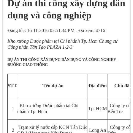
Dự án thi công xây dựng dân
dụng và công nghiệp
Đăng lúc: 16-11-2016 02:51:34 PM - Đã xem: 4716
Kho xưởng Dược phẩm tại Chi nhánh Tp. Hcm Chung cư
Công nhân Tân Tạo PLAZA 1-2-3
DỰ ÁN THI CÔNG XÂY DỰNG DÂN DỤNG VÀ CÔNG NGHIỆP -
ĐƯỜNG GIAO THÔNG
STT
Tên dự án
Địa điểm
Chủ đầu 
Kho xưởng Dược phẩm tại Chi
Công ty cổ 
1
Tp. HCM
nhánh Tp. Hcm
Bến
Trạm xử lý nước cấp KCN Tân Đức
Công ty cổ 
2
Long An