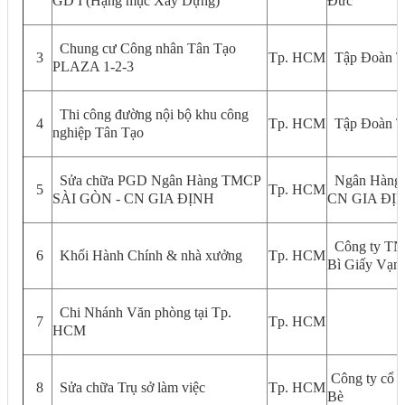
GD I (Hạng mục Xây Dựng)
Đức
Chung cư Công nhân Tân Tạo
3
Tp. HCM
Tập Đoàn T
PLAZA 1-2-3
Thi công đường nội bộ khu công
4
Tp. HCM
Tập Đoàn T
nghiệp Tân Tạo
Sửa chữa PGD Ngân Hàng TMCP
Ngân Hàng
5
Tp. HCM
SÀI GÒN - CN GIA ĐỊNH
CN GIA ĐỊ
Công ty TN
6
Khối Hành Chính & nhà xưởng
Tp. HCM
Bì Giấy Vạn
Chi Nhánh Văn phòng tại Tp.
7
Tp. HCM
HCM
Công ty cổ 
8
Sửa chữa Trụ sở làm việc
Tp. HCM
Bè