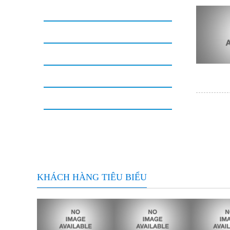
Xử lý chất thải
Thi công - lắp đặt - bảo dưỡng
Khảo sát - thiết kế - xây dựng
Vi sinh xử lý môi trường
Cung cấp thiết bị máy móc
Giá thể vi sinh môi trường
KHÁCH HÀNG TIÊU BIỂU