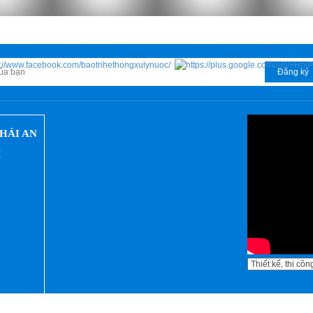
Đăng ký
HÁI AN
M