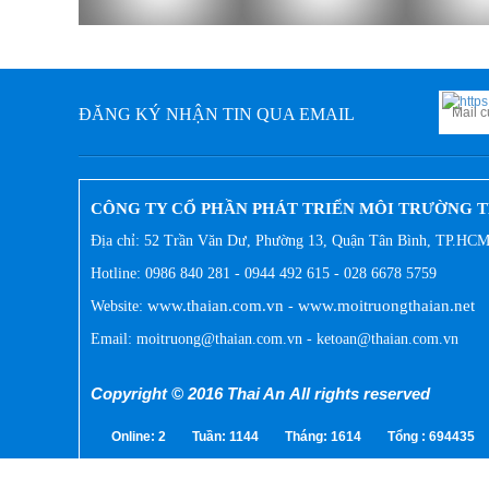
ĐĂNG KÝ NHẬN TIN QUA EMAIL
CÔNG TY CỔ PHẦN PHÁT TRIỂN MÔI TRƯỜNG T
Địa chỉ: 52 Trần Văn Dư, Phường 13, Quận Tân Bình, TP.HC
Hotline: 0986 840 281 - 0944 492 615 - 028 6678 5759
www.thaian.com.vn
www.moitruongthaian.net
Website:
-
Email: moitruong@thaian.com.vn - ketoan@thaian.com.vn
Copyright © 2016 Thai An All rights reserved
Online:
2
Tuần:
1144
Tháng:
1614
Tổng :
694435