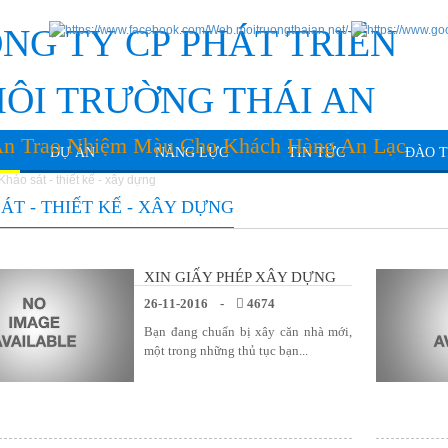
NG TY CP PHÁT TRIỂN
ÔI TRƯỜNG THÁI AN
An Trao Nhiệm Màu Cho Khách Hàng An Lạc
DỰ ÁN
NĂNG LỰC
TIN TỨC
ĐÀO 
Khảo sát - thiết kế - xây dựng
ÁT - THIẾT KẾ - XÂY DỰNG
XIN GIẤY PHÉP XÂY DỰNG
26-11-2016 -
4674
Bạn đang chuẩn bị xây căn nhà mới,
một trong những thủ tục bạn...